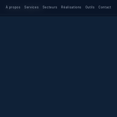
TETRA
À propos
-
CONCEPT
Services
Secteurs
Réalisations
Outils
Contact