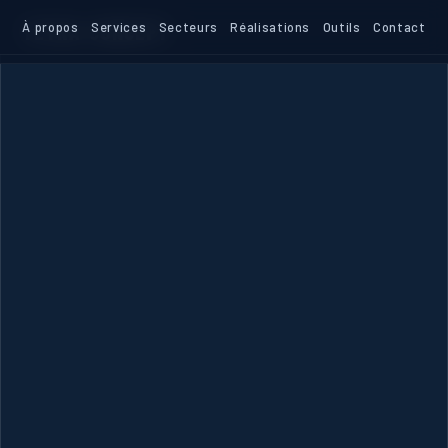
TETRA
À propos
-
CONCEPT
Services
Secteurs
Réalisations
Outils
Contact