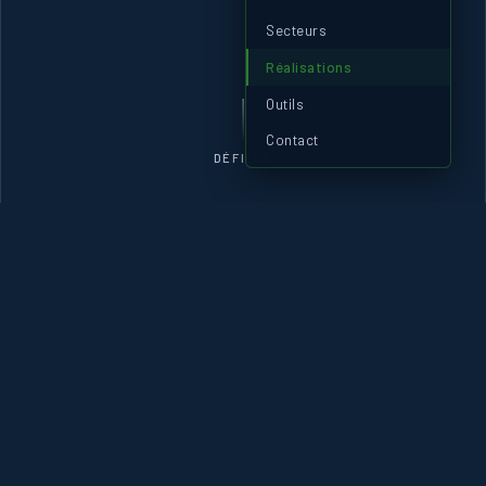
Secteurs
Réalisations
Outils
Contact
DÉFILER
À PROPOS
UN PARTENAIRE TECHNIQUE
DE CONFIANCE
TETRA-CONCEPT
est un bureau d'études mécanique